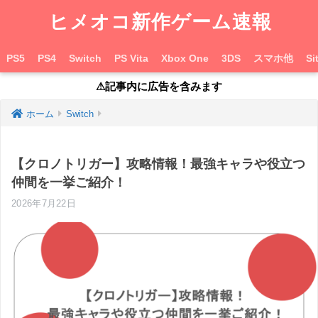
ヒメオコ新作ゲーム速報
PS5
PS4
Switch
PS Vita
Xbox One
3DS
スマホ他
Si
⚠︎記事内に広告を含みます
ホーム
Switch
【クロノトリガー】攻略情報！最強キャラや役立つ
仲間を一挙ご紹介！
2026年7月22日