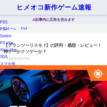
ヒメオコ新作ゲーム速報
⚠︎記事内に広告を含みます
PS5
ホーム
PS4
PS4
Switch
PS Vita
【グランツーリスモ 7】の評判・感想・レビュー！
Xbox One
神ゲーかクソゲーか？
3DS
2022年12月27日
スマホ他
Sitemap
Contact