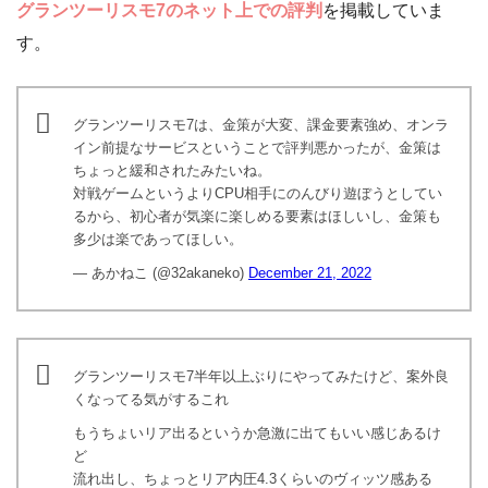
グランツーリスモ7のネット上での評判
を掲載していま
す。
グランツーリスモ7は、金策が大変、課金要素強め、オンラ
イン前提なサービスということで評判悪かったが、金策は
ちょっと緩和されたみたいね。
対戦ゲームというよりCPU相手にのんびり遊ぼうとしてい
るから、初心者が気楽に楽しめる要素はほしいし、金策も
多少は楽であってほしい。
— あかねこ (@32akaneko)
December 21, 2022
グランツーリスモ7半年以上ぶりにやってみたけど、案外良
くなってる気がするこれ
もうちょいリア出るというか急激に出てもいい感じあるけ
ど
流れ出し、ちょっとリア内圧4.3くらいのヴィッツ感ある