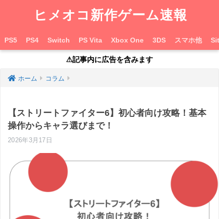
ヒメオコ新作ゲーム速報
PS5
PS4
Switch
PS Vita
Xbox One
3DS
スマホ他
Si
⚠︎記事内に広告を含みます
ホーム
コラム
【ストリートファイター6】初心者向け攻略！基本
操作からキャラ選びまで！
2026年3月17日