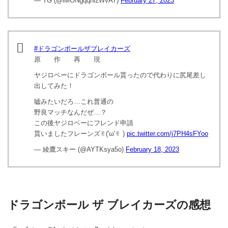
— TG (@iMONgqqni2WvAT)
February 27, 2023
#ドラゴンボールザブレイカーズ
原 作 再 現
ヤジロベーにドラゴンボール貰ったので代わりに尻尾差し
出してみた！
嘘みたいだろ…これ普通の
野良マッチなんだぜ…？
この後ヤジロベーにフレンド申請
貰いましたフレーンズ✌︎('ω'✌︎ )
pic.twitter.com/j7PH4sFYoo
— 綾鷹スキー (@AYTKsya5o)
February 18, 2023
ドラゴンボール ザ ブレイカーズの感想