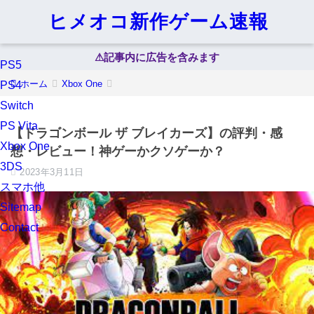
ヒメオコ新作ゲーム速報
⚠︎記事内に広告を含みます
PS5
ホーム
Xbox One
PS4
Switch
PS Vita
【ドラゴンボール ザ ブレイカーズ】の評判・感
Xbox One
想・レビュー！神ゲーかクソゲーか？
3DS
2023年3月11日
スマホ他
Sitemap
Contact