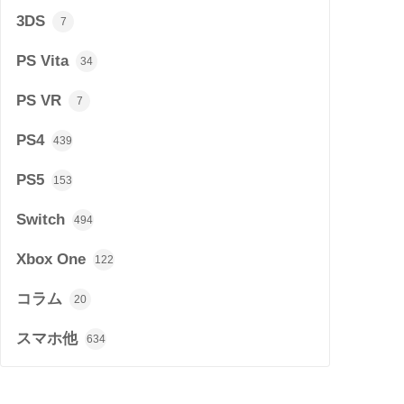
3DS
7
PS Vita
34
PS VR
7
PS4
439
PS5
153
Switch
494
Xbox One
122
コラム
20
スマホ他
634