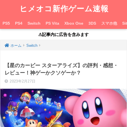
ヒメオコ新作ゲーム速報
PS5
PS4
Switch
PS Vita
Xbox One
3DS
スマホ他
Si
⚠︎記事内に広告を含みます
ホーム
Switch
【星のカービー スターアライズ】の評判・感想・
レビュー！神ゲーかクソゲーか？
2023年2月27日