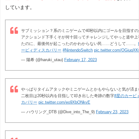
しています。
サブミッション？系のミニゲームで40秒以内にゴールを目指すの
アクションド下手くそが何十回ってチャレンジしてやっと道中上
たのに、最後何が起こったのかわからない民……どうして……。
ービィディスカバリー
#NintendoSwitch
pic.twitter.com/OGiuqX
— 陽希 (@haruki_utau)
February 17, 2023
やっぱりタイムアタックやミニゲームとかもやらないと気が済ま
二枚目は20秒以内を目指して叩き出した奇跡の数字
#星のカービ
カバリー
pic.twitter.com/eo9XbONkvE
— ハウリング_DTB (@Dive_into_The_9)
February 23, 2023