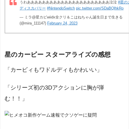
うわああああああああああああああああああああああ泣泣
#星の
ディスカバリー
#NintendoSwitch
pic.twitter.com/SDaBQlhkRo
— ミラ@星カビwiidx全クリ＆こはねちゃん誕生日まで生きる
(@mira_111147)
February 24, 2023
星のカービー スターアライズの感想
「カービィもワドルディもかわいい」
「シリーズ初の3Dアクションに胸が弾
む！！」