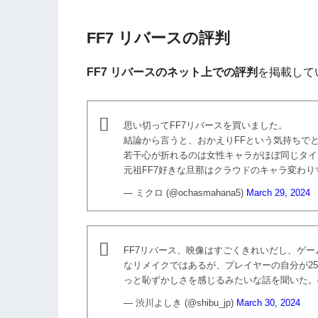
FF7 リバースの評判
FF7
リバース
のネット上での評判
を掲載して
思い切ってFF7リバースを買いました。
結論から言うと、おかえりFFという気持ちで
若干心が折れるのは女性キャラがほぼ同じタイ
元祖FF7好きな旦那はクラウドのキャラ変わ
— ミクロ (@ochasmahana5)
March 29, 2024
FF7リバース、映像はすごくきれいだし、ゲー
なリメイクではあるが、プレイヤーの自分が2
っと恥ずかしさを感じるみたいな話を聞いた。
— 渋川よしき (@shibu_jp)
March 30, 2024