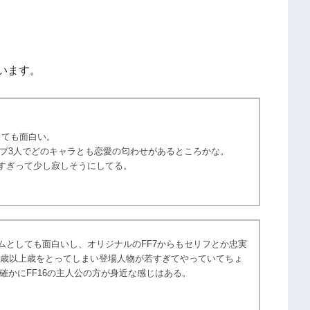
います。
とても面白い。
プ3人でどのキャラとも恋愛の匂わせがあるところかな。
りすぎって少し寂しそうにしてる。
ムとしても面白いし、オリジナルのFF7からもセリフとか忠実
5歳以上歳をとってしまい登場人物が若すぎてやっていてちょ
確かにFF16の主人公の方が身近な感じはある。