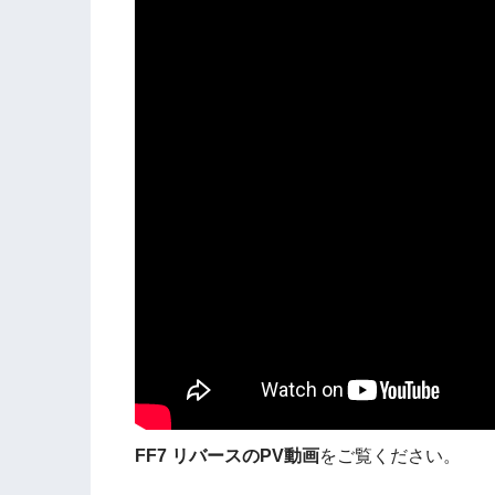
FF7
リバース
の
PV
動画
をご覧ください。