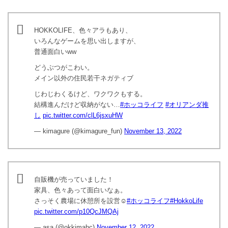
HOKKOLIFE、色々アラもあり、
いろんなゲームを思い出しますが、
普通面白いww
どうぶつがこわい。
メイン以外の住民若干ネガティブ
じわじわくるけど、ワクワクもする。
結構進んだけど収納がない…
#ホッコライフ
#オリアンダ推
し
pic.twitter.com/clL6jsxuHW
— kimagure (@kimagure_fun)
November 13, 2022
自販機が売っていました！
家具、色々あって面白いなぁ。
さっそく農場に休憩所を設営☺️
#ホッコライフ
#HokkoLife
pic.twitter.com/p10QcJMQAj
— asa (@okkimahc)
November 12, 2022