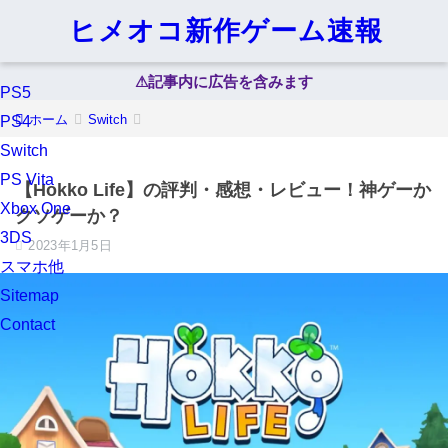
ヒメオコ新作ゲーム速報
⚠︎記事内に広告を含みます
PS5
ホーム
Switch
PS4
Switch
PS Vita
【Hokko Life】の評判・感想・レビュー！神ゲーか
Xbox One
クソゲーか？
3DS
2023年1月5日
スマホ他
Sitemap
Contact