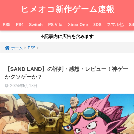
ヒメオコ新作ゲーム速報
PS5
PS4
Switch
PS Vita
Xbox One
3DS
スマホ他
Si
⚠︎記事内に広告を含みます
ホーム
PS5
【SAND LAND】の評判・感想・レビュー！神ゲー
かクソゲーか？
2024年5月13日