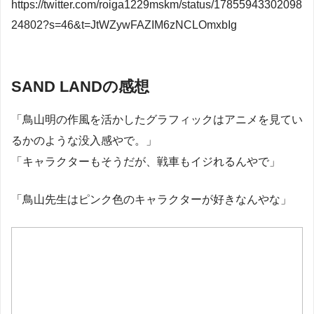
https://twitter.com/roiga1229mskm/status/17855943302098
24802?s=46&t=JtWZywFAZIM6zNCLOmxbIg
SAND LANDの感想
「鳥山明の作風を活かしたグラフィックはアニメを見てい
るかのような没入感やで。」
「キャラクターもそうだが、戦車もイジれるんやで」
「鳥山先生はピンク色のキャラクターが好きなんやな」