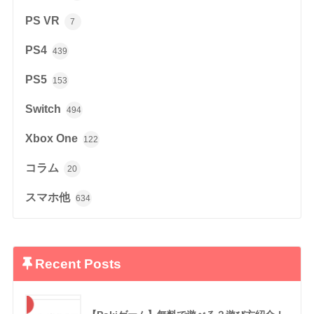
PS VR
7
PS4
439
PS5
153
Switch
494
Xbox One
122
コラム
20
スマホ他
634
Recent Posts