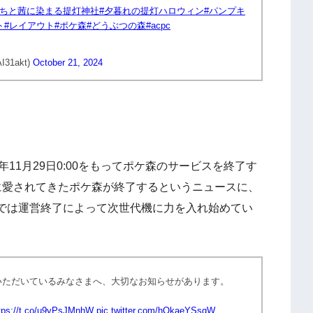
きちと茜に染まる提灯神社
#夕暮れの提灯ハロウィン
#パンプキ
ト
#レイアウト
#ポケ森
#どうぶつの森
#acpc
1akt)
October 21, 2024
4年11月29日0:00をもってポケ森のサービスを終了す
に愛されてきたポケ森が終了するというニュースに、
では運営終了によって次世代機に力を入れ始めてい
いただいているみなさまへ、大切なお知らせがあります。
tps://t.co/u9yPsJMnhW
pic.twitter.com/hQkaeYSsqW