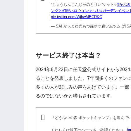
“ちょうちんじんじゃのとりい”ゲット✨
#かぶ
ングと幻想ハロウィンまつり
#ガーデンイベン
pic.twitter.com/WjhwMECRKO
— SAI かぁまゆ@あつ森ポケ森ツムツム (@SAI3
サービス終了は本当？
2024年8月22日に任天堂公式サイトから202
ることを発表しました。7年間多くのファン
多くの人が悲しみの声をあげています。一部
るのではないかと噂もされています。
『どうぶつの森 ポケットキャンプ』を遊んで
くわしくは以下のページもご確認ください。
ht