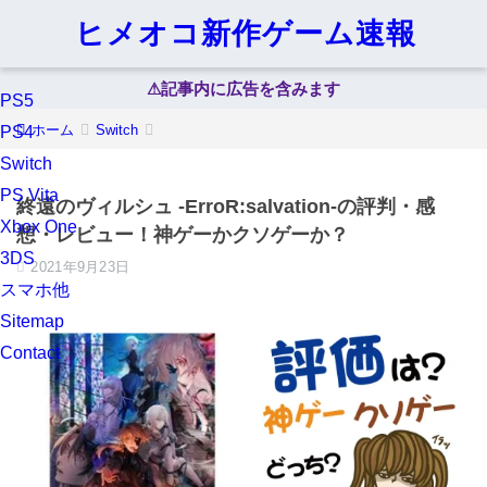
ヒメオコ新作ゲーム速報
⚠︎記事内に広告を含みます
PS5
ホーム
Switch
PS4
Switch
PS Vita
終遠のヴィルシュ -ErroR:salvation-の評判・感
Xbox One
想・レビュー！神ゲーかクソゲーか？
3DS
2021年9月23日
スマホ他
Sitemap
Contact