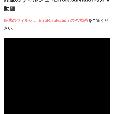
動画
終遠のヴィルシュ -ErroR:salvation-のPV動画
をご覧くだ
さい。