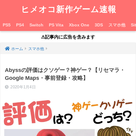
ヒメオコ新作ゲーム速報
PS5
PS4
Switch
PS Vita
Xbox One
3DS
スマホ他
Si
⚠︎記事内に広告を含みます
ホーム
スマホ他
Abyssの評価はクソゲー？神ゲー？【リセマラ・
Google Maps・事前登録・攻略】
2020年1月4日