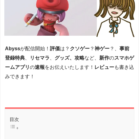
Abyss
が配信開始！
評価
は？
クソゲー
？
神ゲー
？、
事前
登録特典
、
リセマラ
、
グッズ、攻略
など、
新作
の
スマホゲ
ームアプリ
の
速報
をお伝えいたします！
レビュー
も書き込
みできます！
目次