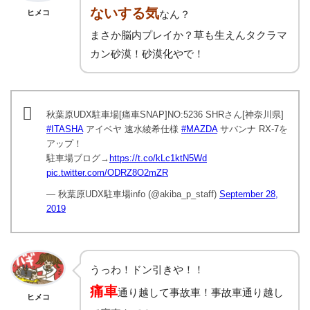
ないする気
ヒメコ
なん？
まさか脳内プレイか？草も生えんタクラマ
カン砂漠！砂漠化やで！
秋葉原UDX駐車場[痛車SNAP]NO:5236 SHRさん[神奈川県]
#ITASHA
アイベヤ 速水綾希仕様
#MAZDA
サバンナ RX-7を
アップ！
駐車場ブログ→
https://t.co/kLc1ktN5Wd
pic.twitter.com/ODRZ8O2mZR
— 秋葉原UDX駐車場info (@akiba_p_staff)
September 28,
2019
うっわ！ドン引きや！！
痛車
通り越して事故車！事故車通り越し
ヒメコ