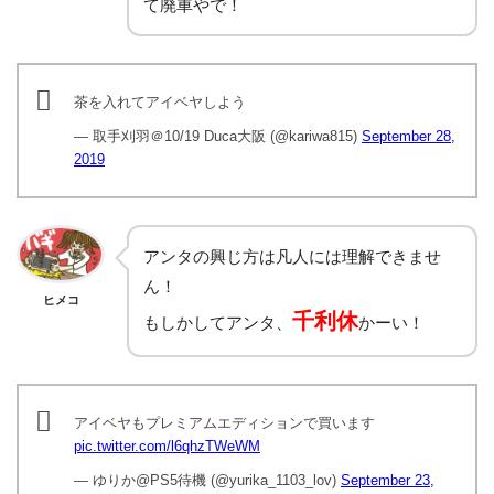
て廃車やで！
茶を入れてアイベヤしよう
— 取手刈羽＠10/19 Duca大阪 (@kariwa815)
September 28,
2019
アンタの興じ方は凡人には理解できませ
ん！
ヒメコ
千利休
もしかしてアンタ、
かーい！
アイベヤもプレミアムエディションで買います
pic.twitter.com/l6qhzTWeWM
— ゆりか@PS5待機 (@yurika_1103_lov)
September 23,