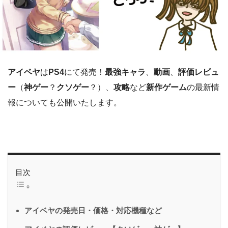
アイベヤ
は
PS4
にて発売！
最強キャラ
、
動画
、
評価レビュ
ー
（
神ゲー
？
クソゲー
？）、
攻略
など
新作
ゲーム
の最新情
報についても公開いたします。
目次
アイベヤの発売日・価格・対応機種など