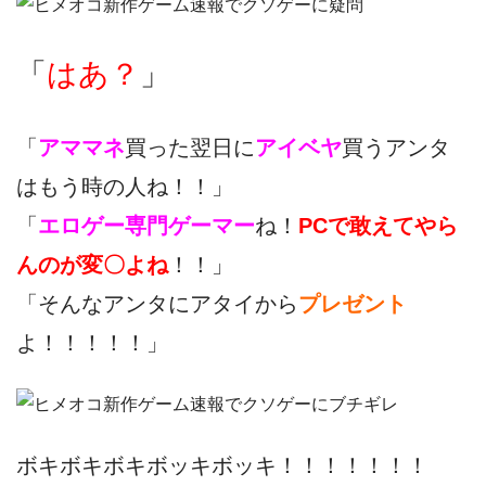
「
はあ？
」
「
アママネ
買った翌日に
アイベヤ
買うアンタ
はもう時の人ね！！」
「
エロゲー専門ゲーマー
ね！
PCで敢えてやら
んのが変〇よね
！！」
「そんなアンタにアタイから
プレゼント
よ！！！！！」
ボキボキボキボッキボッキ！！！！！！！