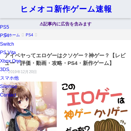
ヒメオコ新作ゲーム速報
⚠︎記事内に広告を含みます
PS5
ホーム
PS4
PS4
Switch
PS Vita
アイベヤってエロゲーはクソゲー？神ゲー？【レビ
Xbox One
ュー・評価・動画・攻略・PS4・新作ゲーム】
3DS
2019年12月20日
スマホ他
Sitemap
Contact