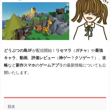
どうぶつの島3F
が配信開始！
リセマラ
（
ガチャ
）や
最強
キャラ
、
動画
、
評価レビュー
（
神ゲー
？
クソゲー
？）、
攻
略
など
新作スマホ
の
ゲームアプリ
の最新情報についても公
開いたします。
目次