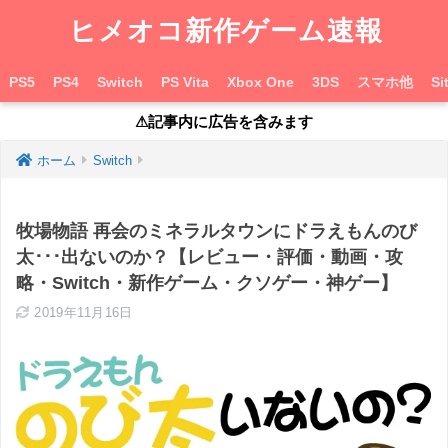
ヒメオコ新作ゲーム速報
PS5
PS4
Switch
PS Vita
Xbox One
3DS
スマホ他
Si
⚠︎記事内に広告を含みます
ホーム
Switch
牧場物語 再会のミネラルタウンにドラえもんのび
太･･･出ないのか？【レビュー・評価・動画・攻
略・Switch・新作ゲーム・クソゲー・神ゲー】
2019年11月16日