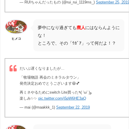
— RUIちゃんだったもの (@rui_rui_1119ms_)
September 25, 201
夢中になり過ぎても
廃人
にはならんように
な！
ヒメコ
ところで、その「ｳｶﾞｱ」って何だよ！？
だいぶ遅くなりましたが…
「牧場物語 再会のミネラルタウン」
発売決定おめでとうございます😆💕
再ミネやるためにswitch Lite買った٩( ‘ω’ )و
楽しみ✨✨
pic.twitter.com/j5pW6HE3aQ
— mai (@maakkk_1)
September 22, 2019