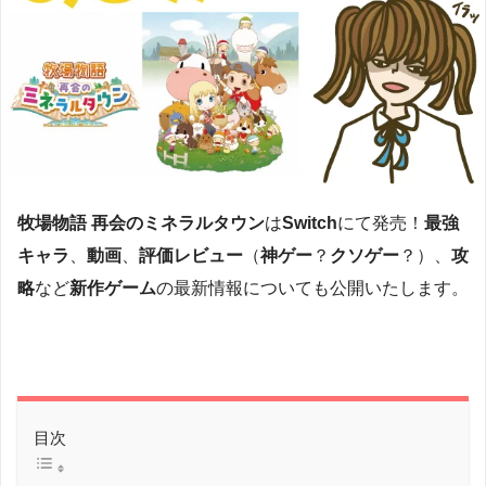
牧場物語 再会のミネラルタウン
は
Switch
にて発売！
最強
キャラ
、
動画
、
評価レビュー
（
神ゲー
？
クソゲー
？）、
攻
略
など
新作
ゲーム
の最新情報についても公開いたします。
目次