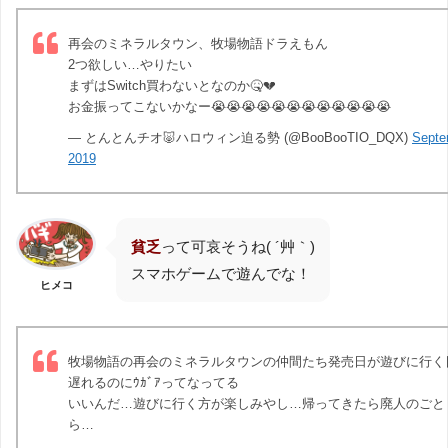
再会のミネラルタウン、牧場物語ドラえもん
2つ欲しい…やりたい
まずはSwitch買わないとなのか🤒💔
お金振ってこないかなー😭😭😭😭😭😭😭😭😭😭😭😭
— とんとんチオ🐷ハロウィン迫る勢 (@BooBooTIO_DQX)
Septe
2019
貧乏
って可哀そうね( ´艸｀)
スマホゲームで遊んでな！
ヒメコ
牧場物語の再会のミネラルタウンの仲間たち発売日が遊びに行く
遅れるのにｳｶﾞｱってなってる
いいんだ…遊びに行く方が楽しみやし…帰ってきたら廃人のごと
ら…