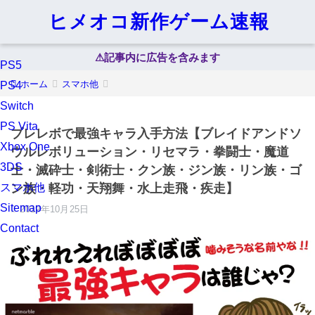
ヒメオコ新作ゲーム速報
⚠︎記事内に広告を含みます
PS5
ホーム
スマホ他
PS4
Switch
PS Vita
ブレレボで最強キャラ入手方法【ブレイドアンドソ
Xbox One
ウルレボリューション・リセマラ・拳闘士・魔道
3DS
士・滅砕士・剣術士・クン族・ジン族・リン族・ゴ
スマホ他
ン族・軽功・天翔舞・水上走飛・疾走】
Sitemap
2019年10月25日
Contact