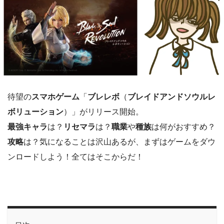
待望の
スマホゲーム
「
ブレレボ
（
ブレイドアンドソウルレ
ボリューション
）」がリリース開始。
最強キャラ
は？
リセマラ
は？
職業
や
種族
は何がおすすめ？
攻略
は？気になることは沢山あるが、まずはゲームをダウ
ンロードしよう！全てはそこからだ！