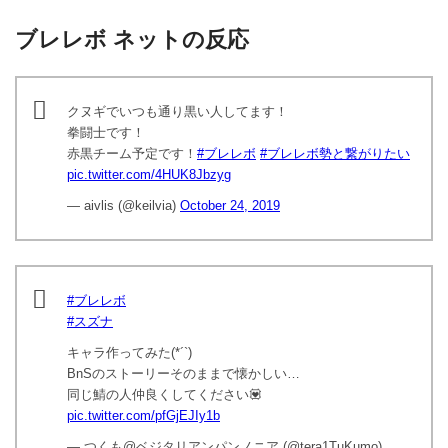
ブレレボ ネットの反応
クヌギでいつも通り黒い人してます！
拳闘士です！
赤黒チーム予定です！
#ブレレボ
#ブレレボ勢と繋がりたい
pic.twitter.com/4HUK8Jbzyg
— aivlis (@keilvia)
October 24, 2019
#ブレレボ
#スズナ
キャラ作ってみた(*´`)
BnSのストーリーそのままで懐かしい…
同じ鯖の人仲良くしてください💟
pic.twitter.com/pfGjEJIy1b
— つくも@ベジタリアンパンノニア (@tera1TuKumo)