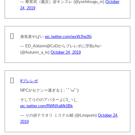
— 椎茸武（義次）@キンスレ (@yoshitsugu_m)
October
24, 2019
身長差やばい
pic.twitter.com/iexWJhq35j
— ED_Aûtümn@CoDからブレレボに浮気chu~
(@Autumn_a_ki)
October 24, 2019
#ブレレボ
NPCがセクシー過ぎる:(；ﾞﾟ’ωﾟ’):
そしてりののアバターよ(:3_ヽ)_
pic.twitter.com/RWNXaMk0Bk
— りの@テラオリ ミステル鯖 (@Linopurin)
October 24,
2019