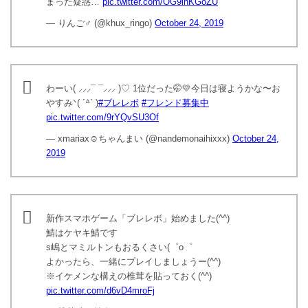
まった疑惑…
pic.twitter.com/OG9ihKGoZU
— りんご♂ (@khux_ringo)
October 24, 2019
わーい( ⸝⸝⸝¯ ¯⸝⸝⸝ )♡ 1位だった🤭💛今日は寝ようかな〜お
やすみᐠ( ´ᐞ` )
#ブレレボ
#フレンド募集中
pic.twitter.com/9rYQvSU3Of
— xmariax︎︎︎︎︎☺︎ちゃんまい (@nandemonaihixxx)
October 24,
2019
新作スマホゲーム「ブレレボ」始めました(^^)
鯖はケヤキ鯖です
s嶋とマミルトンもおるくさい(゜o゜
よかったら、一緒にプレイしましょうー(^^)
※イケメンな構えの椎茸を貼っておく(^^)
pic.twitter.com/d6vD4mroFj