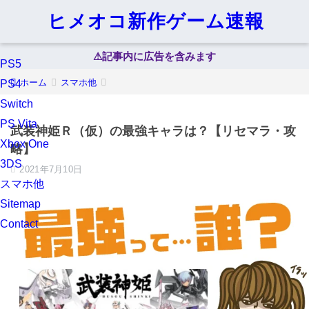
ヒメオコ新作ゲーム速報
⚠︎記事内に広告を含みます
PS5
ホーム
スマホ他
PS4
Switch
PS Vita
武装神姫Ｒ（仮）の最強キャラは？【リセマラ・攻
Xbox One
略】
3DS
2021年7月10日
スマホ他
Sitemap
Contact