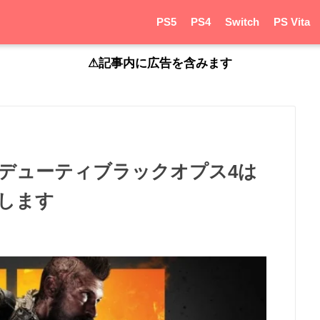
PS5
PS4
Switch
PS Vita
⚠︎記事内に広告を含みます
ブデューティブラックオプス4は
します