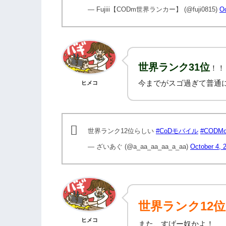
— Fujiii【CODm世界ランカー】 (@fuji0815)
Oc
世界ランク31位
！！
今までがスゴ過ぎて普通
ヒメコ
世界ランク12位らしい
#CoDモバイル
#CODMo
— ざいあぐ (@a_aa_aa_aa_a_aa)
October 4, 
世界ランク12位
ヒメコ
また、すげー奴かよ！