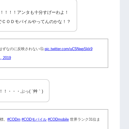
！！！！アンタも十分すげーわよ！
でＣＯＤモバイルやってんのかな！？
るはずなのに反映されない🤔
pic.twitter.com/uC5NwpSkk9
1, 2019
！！・・・ぷっ( ´艸｀)
標。
#CODm
#CODモバイル
#CODmobile
世界ランク31位ま