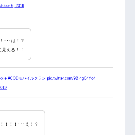
tober 6, 2019
！･･･は！？
に見える！！
bile
#CODモバイルクラン
pic.twitter.com/9BI4gC4Yc4
2019
！！！！･･･え！？