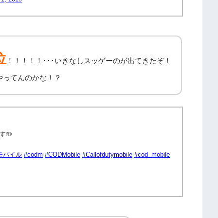
位
！！！！！･･･いきなしスッゲーのが出てきたぞ！
やってんのかな！？
す🤲
Dモバイル
#codm
#CODMobile
#Callofdutymobile
#cod_mobile