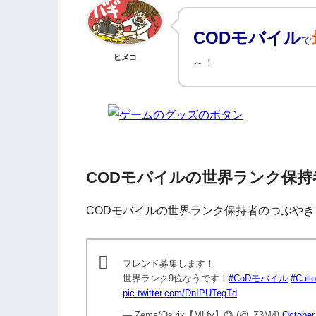
CODモバイル
で
ヒメコ
～！
CODモバイルの世界ランク保持
CODモバイルの世界ランク保持者のつぶやき
フレンド募集します！
世界ランク9位なうです！
#CoDモバイル
#Call
pic.twitter.com/DnIPUTegTd
— Zema/Osirix【MLfy】😋 (@_Z3M4)
October