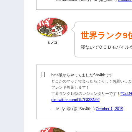
世界ランク9
ヒメコ
寝ないでＣＯＤモバイル
beta版からやってましたSte4lthです
どこかのマッチで会ったらよろしくお願いしま
フレンド募集します！
世界ランク18位のレジェンダリーです！
#Co
pic.twitter.com/Dk7Gf3SN02
— MLfy. 😋 (@_Ste4lth_)
October 1, 2019