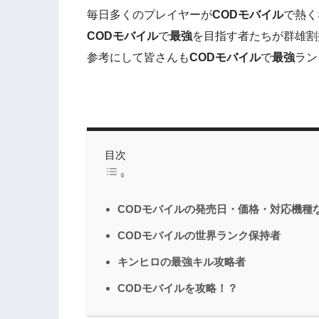
毎日多くのプレイヤーが
CODモバイル
で熱く
CODモバイル
で
最強
を目指す者たちが群雄割
参考にして皆さんも
CODモバイル
で
最強
ラン
目次
CODモバイルの発売日・価格・対応機種
CODモバイルの世界ランク保持者
キンヒロの最強キル攻略者
CODモバイルを攻略！？