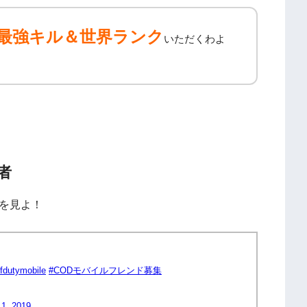
最強キル＆世界ランク
いただくわよ
者
を見よ！
ofdutymobile
#CODモバイルフレンド募集
 1, 2019