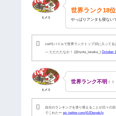
世界ランク18位
ヒメコ
やっぱりアンタも寝ない
codモバイルで世界ランクトップ10に入って
— たたたたなか！ (@ryota_tanaka_)
October 
世界ランク不明
！！
ヒメコ
自分のランキングを塗り替えることが日々の目
でこれた〜
pic.twitter.com/j0JDqywbJy