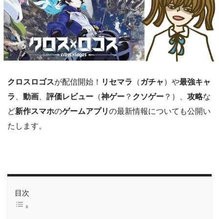
クロスロゴス
が配信開始！
リセマラ
（
ガチャ
）や
最強キャ
ラ
、
動画
、
評価レビュー
（
神ゲー
？
クソゲー
？）、
攻略
な
ど
新作スマホ
の
ゲームアプリ
の最新情報についても公開い
たします。
目次