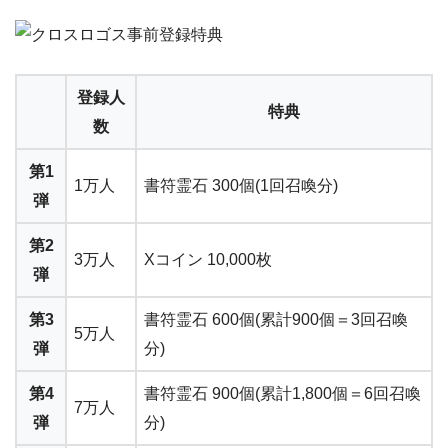
登録人
特典
数
第1
1万人
書符霊石 300個(1回召喚分)
弾
第2
3万人
Xコイン 10,000枚
弾
第3
書符霊石 600個(累計900個＝3回召喚
5万人
弾
分)
第4
書符霊石 900個(累計1,800個＝6回召喚
7万人
弾
分)