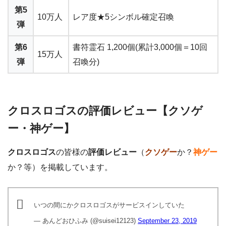
第5
10万人
レア度★5シンボル確定召喚
弾
第6
書符霊石 1,200個(累計3,000個＝10回
15万人
弾
召喚分)
クロスロゴスの評価レビュー【クソゲ
ー・神ゲー】
クロスロゴス
の皆様の
評価レビュー
（
クソゲー
か？
神ゲー
か？等）を掲載しています。
いつの間にかクロスロゴスがサービスインしていた
— あんどおひふみ (@suisei12123)
September 23, 2019