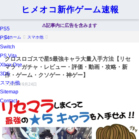
ヒメオコ新作ゲーム速報
⚠︎記事内に広告を含みます
PS5
ホーム
スマホ他
PS4
Switch
PS Vita
クロスロゴスで星5最強キャラ大量入手方法【リセ
Xbox One
マラ・ガチャ・レビュー・評価・動画・攻略・新
3DS
作・ゲーム・クソゲー・神ゲー】
スマホ他
2019年9月24日
Sitemap
Contact