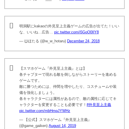
明洞駅にkakaoの外見至上主義ゲームの広告が出てた！いい
な、いいね…広告…
pic.twitter.com/i5GoO0IlY8
— 🐺ほたる (@w_w_hotaru)
December 24, 2018
【スマホゲーム『外見至上主義』とは】
各チャプターで現れる敵を倒しながらストーリーを進める
ゲームです。
敵に勝つためには、仲間を増やしたり、コスチュームや装
備を強化しましょう。
各キャラクターには属性があるので、敵の属性に応じてキ
ャラクターを変更することも必要です！
#外見至上主義
pic.twitter.com/mbHmqJYWHz
— 【公式】スマホゲーム『外見至上主義』
(@game_gaiken)
August 14, 2019