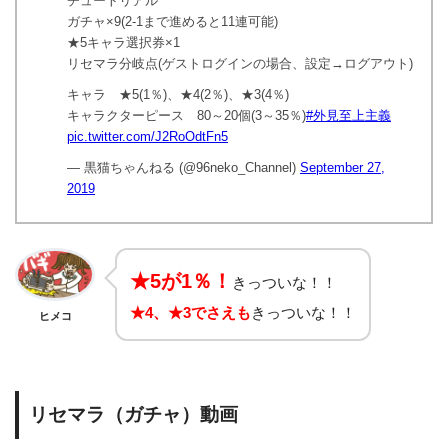
チュートリアル
ガチャ×9(2-1まで進めると11連可能)
★5キャラ選択券×1
リセマラ分岐点(ゲストログインの場合、設定→ログアウト)
キャラ ★5(1％)、★4(2％)、★3(4％)
キャラクターピース 80～20個(3～35％)
#外見至上主義
pic.twitter.com/J2RoOdtFn5
— 黒猫ちゃんねる (@96neko_Channel)
September 27,
2019
★5が1％！
きっついな！！
★4、★3でさえも
きっついな！！
ヒメコ
リセマラ（ガチャ）動画