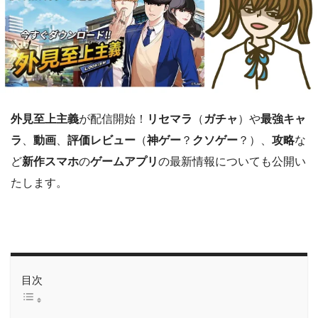
外見至上主義
が配信開始！
リセマラ
（
ガチャ
）や
最強キャ
ラ
、
動画
、
評価レビュー
（
神ゲー
？
クソゲー
？）、
攻略
な
ど
新作スマホ
の
ゲームアプリ
の最新情報についても公開い
たします。
目次