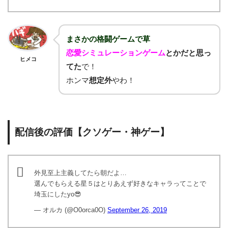
まさかの格闘ゲームで草
恋愛シミュレーションゲーム
とかだと思っ
ヒメコ
てた
で！
ホンマ
想定外
やわ！
配信後の評価【クソゲー・神ゲー】
外見至上主義してたら朝だよ…
選んでもらえる星５はとりあえず好きなキャラってことで
埼玉にしたyo😎
— オルカ (@O0orca0O)
September 26, 2019