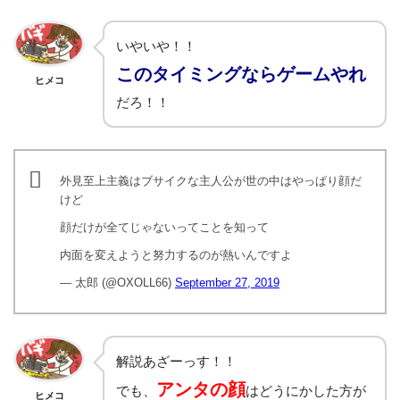
いやいや！！
このタイミングならゲームやれ
ヒメコ
だろ！！
外見至上主義はブサイクな主人公が世の中はやっぱり顔だ
けど
顔だけが全てじゃないってことを知って
内面を変えようと努力するのが熱いんですよ
— 太郎 (@OXOLL66)
September 27, 2019
解説あざーっす！！
アンタの顔
でも、
はどうにかした方が
ヒメコ