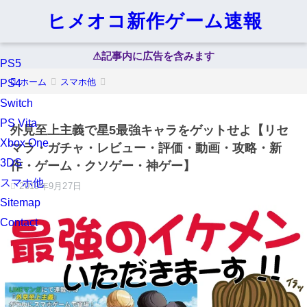
ヒメオコ新作ゲーム速報
⚠︎記事内に広告を含みます
PS5
ホーム
スマホ他
PS4
Switch
PS Vita
外見至上主義で星5最強キャラをゲットせよ【リセ
Xbox One
マラ・ガチャ・レビュー・評価・動画・攻略・新
3DS
作・ゲーム・クソゲー・神ゲー】
スマホ他
2019年9月27日
Sitemap
Contact