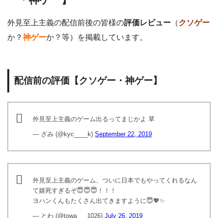
外見至上主義の配信前後の皆様の
評価レビュー
（
クソゲー
か？
神ゲー
か？等）を掲載しています。
配信前の評価【クソゲー・神ゲー】
外見至上主義のゲーム出るってまじかよ 草
— ざみ (@kyc____k)
September 22, 2019
外見至上主義のゲーム、ついに日本でもやってくれるなん
て嬉死すぎるぞ😇😇😇！！！
ヨハンくんもたくさん出てきますように😇💖✨
— とわ (@towa___1026)
July 26, 2019