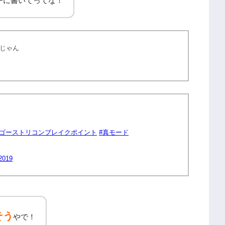
ーに書いてってな！
じゃん
#ゴーストリコンブレイクポイント
#真モード
2019
そう
やで！