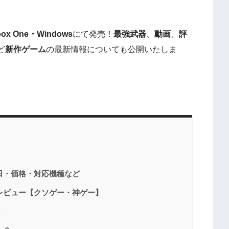
ox One・Windows
にて発売！
最強武器
、
動画
、
評
ど
新作
ゲーム
の最新情報についても公開いたしま
日・価格・対応機種など
レビュー【クソゲー・神ゲー】