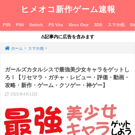
ヒメオコ新作ゲーム速報
PS5
PS4
Switch
PS Vita
Xbox One
3DS
スマホ他
Si
⚠︎記事内に広告を含みます
ホーム
スマホ他
ガールズカタルシスで最強美少女キャラをゲットし
ろ！【リセマラ・ガチャ・レビュー・評価・動画・
攻略・新作・ゲーム・クソゲー・神ゲー】
2021年4月12日