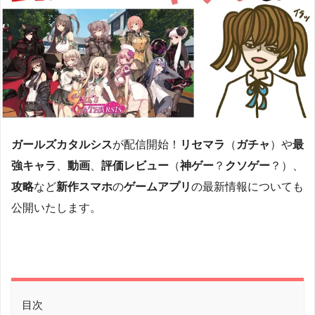
ガールズカタルシス
が配信開始！
リセマラ
（
ガチャ
）や
最
強キャラ
、
動画
、
評価レビュー
（
神ゲー
？
クソゲー
？）、
攻略
など
新作スマホ
の
ゲームアプリ
の最新情報についても
公開いたします。
目次