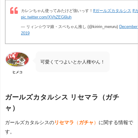
カレンちゃん使ってみたけど強いっす！
#ガールズカタルシス
#
pic.twitter.com/XVhZEG6luh
— リィン☆ウマ娘・スペちゃん推し (@kiririn_meruru)
December 
2019
可愛くてつよいとか人権やん！
ヒメコ
ガールズカタルシス リセマラ（ガチ
ャ）
ガールズカタルシスの
リセマラ
（
ガチャ
）
に関する情報で
す。