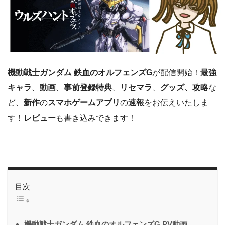
機動戦士ガンダム 鉄血のオルフェンズG
が配信開始！
最強
キャラ
、
動画
、
事前登録特典
、
リセマラ
、
グッズ、攻略
な
ど、
新作
の
スマホゲームアプリ
の
速報
をお伝えいたしま
す！
レビュー
も書き込みできます！
目次
機動戦士ガンダム 鉄血のオルフェンズG PV動画