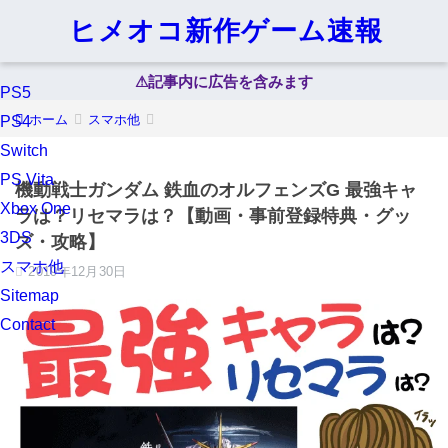
ヒメオコ新作ゲーム速報
⚠︎記事内に広告を含みます
PS5
ホーム
スマホ他
PS4
Switch
PS Vita
機動戦士ガンダム 鉄血のオルフェンズG 最強キャ
Xbox One
ラは？リセマラは？【動画・事前登録特典・グッ
3DS
ズ・攻略】
スマホ他
2019年12月30日
Sitemap
Contact