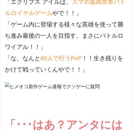
「エクリプス アイルは、
スマホ版異世界バト
ルロイヤルゲーム
やで！！」
「ゲーム内に登場する様々な英雄を使って勝
ち進み最後の一人を目指す、まさにバトルロ
ワイアル！！」
「な、なんと
60人で行うPvP
！！生き残りを
かけて戦っていくんやで！！」
「･･･はあ？アンタには