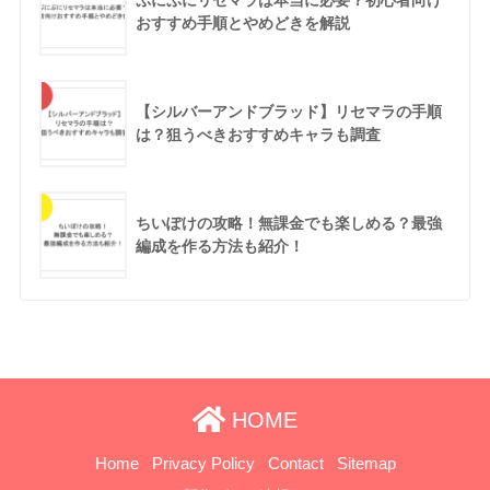
ぷにぷにリセマラは本当に必要？初心者向け
おすすめ手順とやめどきを解説
【シルバーアンドブラッド】リセマラの手順
は？狙うべきおすすめキャラも調査
ちいぽけの攻略！無課金でも楽しめる？最強
編成を作る方法も紹介！
HOME
Home
Privacy Policy
Contact
Sitemap