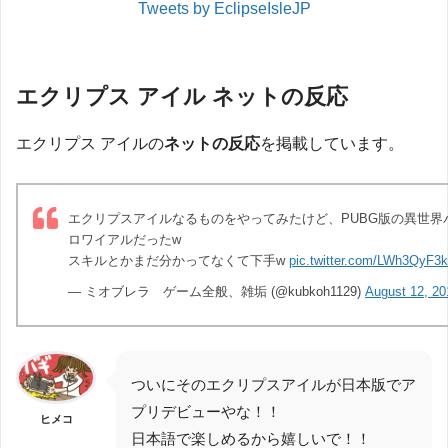
Tweets by EclipseIsleJP
エクリプス アイル ネットの反応
エクリプス アイルの
ネットの反応
を掲載しています。
エクリプスアイルなるものをやってみたけど、PUBG版の異世界
ロワイアルだったw
スキルとかまだ分かってなくて下手w
pic.twitter.com/LWh3QyF3
— ミオブレラ ゲーム全般、雑垢 (@kubkoh1129)
August 12, 20
ついにそのエクリプスアイルが日本版でア
プリデビューやな！！
ヒメコ
日本語で楽しめるから嬉しいで！！