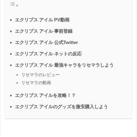
エクリプス アイル PV動画
エクリプス アイル 事前登録
エクリプス アイル 公式Twitter
エクリプス アイル ネットの反応
エクリプス アイル 最強キャラをリセマラしよう
リセマラのレビュー
リセマラの動画
エクリプス アイルを攻略！？
エクリプス アイルのグッズを激安購入しよう