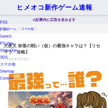
ヒメオコ新作ゲーム速報
⚠︎記事内に広告を含みます
PS5
ホーム
スマホ他
PS4
Switch
PS Vita
犬夜叉 奈落の戦い（仮）の最強キャラは？【リセ
Xbox One
マラ・攻略】
3DS
2021年7月10日
スマホ他
Sitemap
Contact