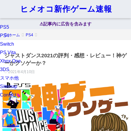
ヒメオコ新作ゲーム速報
⚠︎記事内に広告を含みます
PS5
ホーム
PS4
PS4
Switch
PS Vita
ジャストダンス2021の評判・感想・レビュー！神ゲ
Xbox One
ーかクソゲーか？
3DS
2021年4月10日
スマホ他
Sitemap
Contact