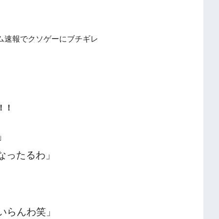
！！
」
なったるわ」
いらんわ笑」