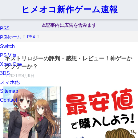
ヒメオコ新作ゲーム速報
⚠︎記事内に広告を含みます
PS5
ホーム
PS4
PS4
Switch
PS Vita
キストリロジーの評判・感想・レビュー！神ゲーか
Xbox One
クソゲーか？
3DS
2021年4月9日
スマホ他
Sitemap
Contact