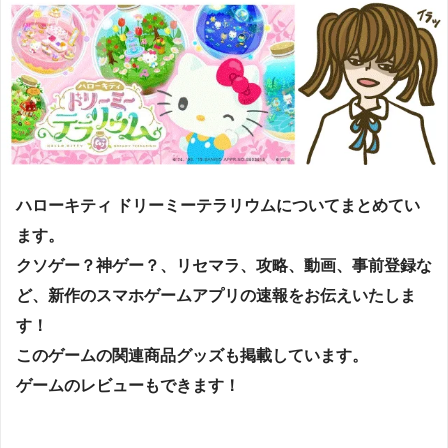
ハローキティ ドリーミーテラリウムについてまとめてい
ます。
クソゲー？神ゲー？、リセマラ
、
攻略
、
動画
、
事前登録
な
ど、
新作
の
スマホゲームアプリ
の
速報
をお伝えいたしま
す！
このゲームの関連商品グッズも掲載しています。
ゲームの
レビュー
もできます！