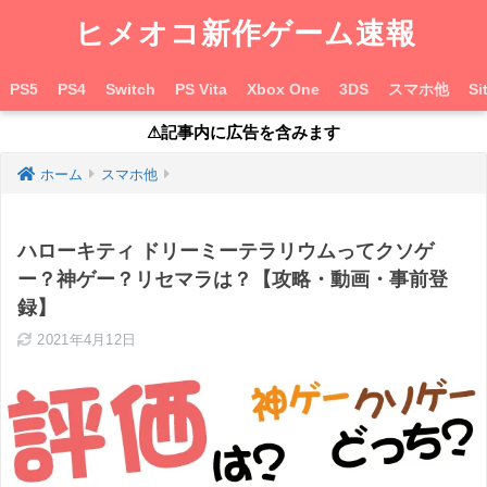
ヒメオコ新作ゲーム速報
PS5
PS4
Switch
PS Vita
Xbox One
3DS
スマホ他
Si
⚠︎記事内に広告を含みます
ホーム
スマホ他
ハローキティ ドリーミーテラリウムってクソゲ
ー？神ゲー？リセマラは？【攻略・動画・事前登
録】
2021年4月12日