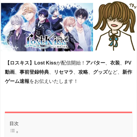
【ロスキス】Lost Kiss
が配信開始！
アバター
、
衣装
、
PV
動画
、
事前登録特典
、
リセマラ
、
攻略
、
グッズ
など、
新作
ゲーム速報
をお伝えいたします！
目次