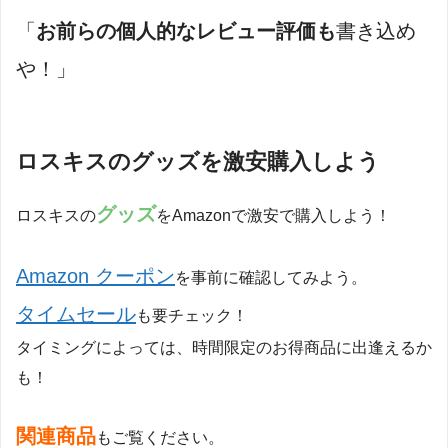
「
お前らの個人的なレビュー評価も
書き込め
や！」
ロスキスのグッズを激安購入しよう
グッズ
ロスキスの
をAmazonで激安で購入しよう！
Amazon クーポン
を事前に確認してみよう。
タイムセール
も要チェック！
タイミングによっては、時間限定のお得商品に出逢えるか
も！
関連商品
もご覧ください。