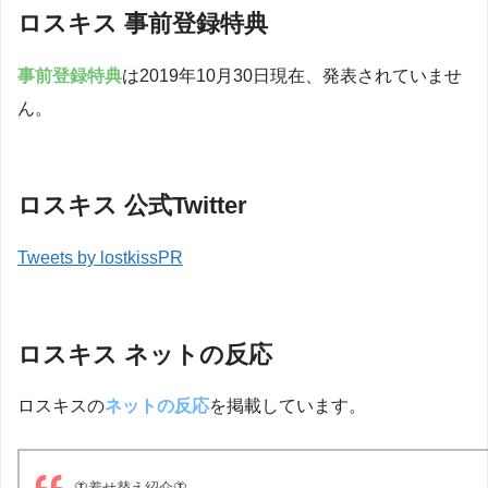
ロスキス 事前登録特典
事前登録特典
は2019年10月30日現在、発表されていませ
ん。
ロスキス 公式Twitter
Tweets by lostkissPR
ロスキス ネットの反応
ロスキスの
ネットの反応
を掲載しています。
🦋着せ替え紹介🦋