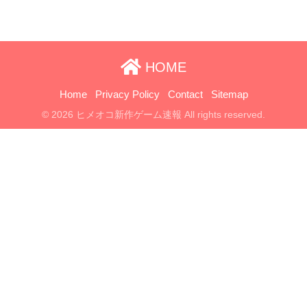
HOME
Home
Privacy Policy
Contact
Sitemap
© 2026 ヒメオコ新作ゲーム速報 All rights reserved.