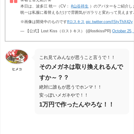
本日は、波多江 晄一（CV：
#山谷祥生
）のアバターをご紹介し
晄一は私服に着替えるだけで雰囲気がガラリと変わって見えます
※画像は開発中のものです
#ロスキス
pic.twitter.com/IStyThX42y
— 【公式】Lost Kiss（ロストキス） (@lostkissPR)
October 25,
これ見てみんなが思うこと言うで！！
そのメガネは取り換えれるんで
ヒメコ
すか～？？
絶対に誰もが思うでホンマ！！
安っぽいメガネやで！！
1万円で作ったんやろな！！