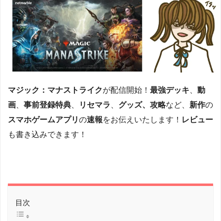
マジック：マナストライク
が配信開始！
最強デッキ
、
動
画
、
事前登録特典
、
リセマラ
、
グッズ、攻略
など、
新作
の
スマホゲームアプリ
の
速報
をお伝えいたします！
レビュー
も書き込みできます！
目次