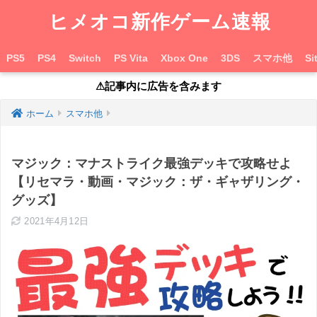
ヒメオコ新作ゲーム速報
PS5
PS4
Switch
PS Vita
Xbox One
3DS
スマホ他
Si
⚠︎記事内に広告を含みます
ホーム
スマホ他
マジック：マナストライク最強デッキで攻略せよ
【リセマラ・動画・マジック：ザ・ギャザリング・
グッズ】
2021年4月12日