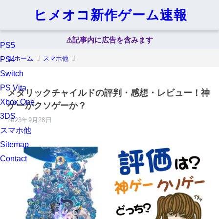
ヒメオコ新作ゲーム速報
⚠︎記事内に広告を含みます
PS5
ホーム
スマホ他
PS4
Switch
PS Vita
メタリックチャイルドの評判・感想・レビュー！神
Xbox One
ゲーかクソゲーか？
3DS
2023年9月28日
スマホ他
Sitemap
Contact