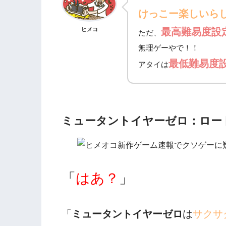
けっこー楽しいら
ヒメコ
最高難易度設
ただ、
無理ゲーやで！！
最低難易度
アタイは
ミュータントイヤーゼロ：ロー
「
はあ？
」
「
ミュータントイヤーゼロ
は
サクサ