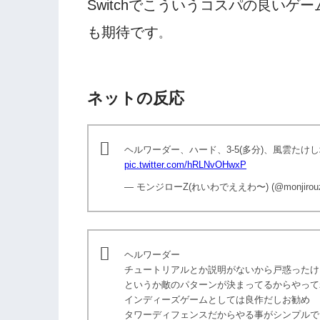
Switchでこういうコスパの良い
も期待です
。
ネットの反応
ヘルワーダー、ハード、3-5(多分)、風雲た
pic.twitter.com/hRLNvOHwxP
— モンジローZ(れいわでええわ〜) (@monjirou
ヘルワーダー
チュートリアルとか説明がないから戸惑ったけ
というか敵のパターンが決まってるからやって
インディーズゲームとしては良作だしお勧め
タワーディフェンスだからやる事がシンプルで