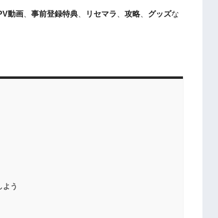
PV動画
、
事前登録特典
、
リセマラ
、
攻略
、
グッズ
な
しよう