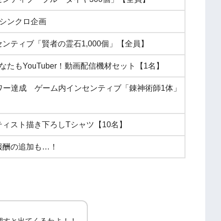
のシンクロ企画
ンティブ「賢者の霊石1,000個」【全員】
なたもYouTuber！動画配信機材セット【1名】
ォロワー達成 ゲーム内インセンティブ「錬神術師1体」
ィスト描き下ろしTシャツ【10名】
報酬の追加も…！
押すと出てくるわよ！！