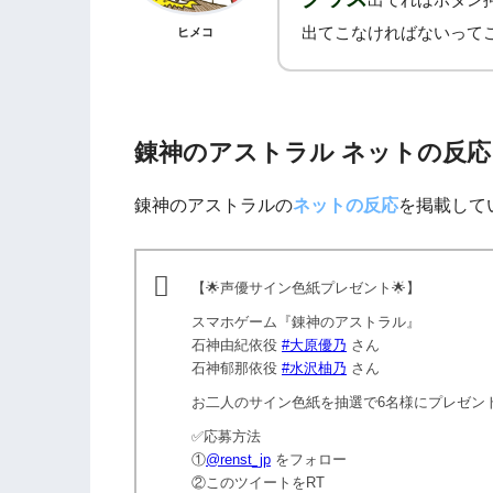
出てこなければないって
ヒメコ
錬神のアストラル ネットの反応
錬神のアストラルの
ネットの反応
を掲載して
【🌟声優サイン色紙プレゼント🌟】
スマホゲーム『錬神のアストラル』
石神由紀依役
#大原優乃
さん
石神郁那依役
#水沢柚乃
さん
お二人のサイン色紙を抽選で6名様にプレゼント
✅応募方法
①
@renst_jp
をフォロー
②このツイートをRT