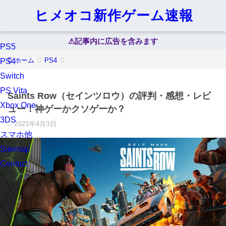
ヒメオコ新作ゲーム速報
⚠︎記事内に広告を含みます
PS5
ホーム
PS4
PS4
Switch
PS Vita
Saints Row（セインツロウ）の評判・感想・レビ
Xbox One
ュー！神ゲーかクソゲーか？
3DS
2023年4月3日
スマホ他
Sitemap
Contact