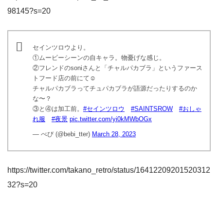
98145?s=20
セインツロウより。
①ムービーシーンの自キャラ。物憂げな感じ。
②フレンドのsoniさんと「チャルパカブラ」というファース
トフード店の前にて☺️
チャルパカブラってチュパカブラが語源だったりするのか
な〜？
③と④は加工前。
#セインツロウ
#SAINTSROW
#おしゃ
れ服
#夜景
pic.twitter.com/yi0kMWbOGx
— べび (@bebi_tter)
March 28, 2023
https://twitter.com/takano_retro/status/16412209201520312
32?s=20