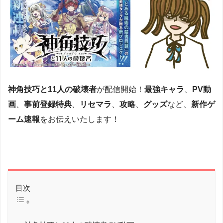
神角技巧と11人の破壊者
が配信開始！
最強キャラ
、
PV動
画
、
事前登録特典
、
リセマラ
、
攻略
、
グッズ
など、
新作ゲ
ーム速報
をお伝えいたします！
目次