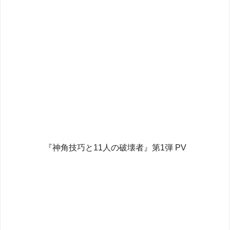
『神角技巧と11人の破壊者』第1弾 PV