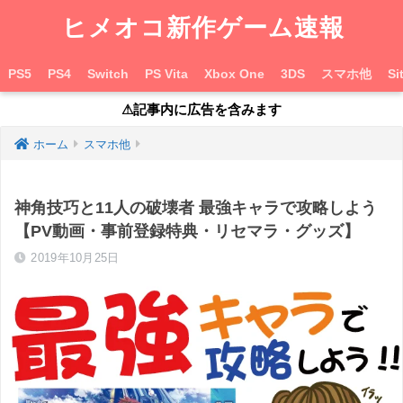
ヒメオコ新作ゲーム速報
PS5
PS4
Switch
PS Vita
Xbox One
3DS
スマホ他
Si
⚠︎記事内に広告を含みます
ホーム
スマホ他
神角技巧と11人の破壊者 最強キャラで攻略しよう
【PV動画・事前登録特典・リセマラ・グッズ】
2019年10月25日