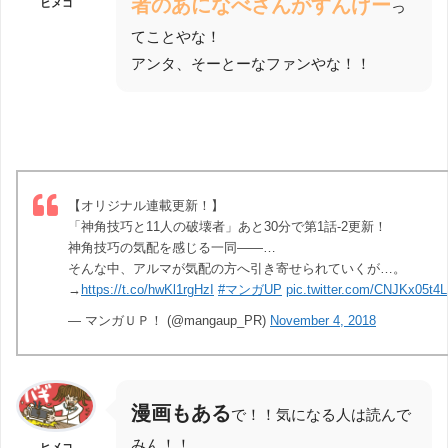
者のあになべさんがすんげー
ヒメコ
っ
てことやな！
アンタ、そーとーなファンやな！！
【オリジナル連載更新！】
「神角技巧と11人の破壊者」あと30分で第1話-2更新！
神角技巧の気配を感じる一同――…
そんな中、アルマが気配の方へ引き寄せられていくが…。
→
https://t.co/hwKl1rgHzI
#マンガUP
pic.twitter.com/CNJKx05t4L
— マンガＵＰ！ (@mangaup_PR)
November 4, 2018
漫画もある
で！！気になる人は読んで
みん！！
ヒメコ