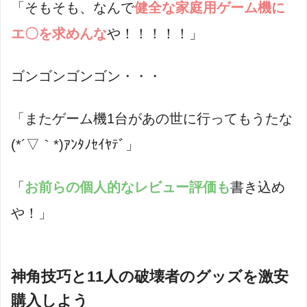
「そもそも、なんで
健全な家庭用ゲーム機に
エ〇を求めんな
や！！！！！」
ゴンゴンゴンゴン・・・
「またゲーム機1台があの世に行ってもうたな
(*´▽｀*)ｱﾝﾀﾉｾｲﾔﾃﾞ」
「
お前らの個人的なレビュー評価も
書き込め
や！」
神角技巧と11人の破壊者のグッズを激安
購入しよう