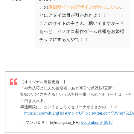
この
漫画サイトのデザインがかっこいい
こ
とにアタイは目が引かれたよ！！
ここのサイトの主さん、聴いてますか～？
もっと、ヒメオコ新作ゲーム速報をお姫様
チックにするんやで！！
【オリジナル連載更新！】
「神角技巧と11人の破壊者」あと30分で第2話-3更新！
制御デバイスを売るという話を持ち掛けられたセリーナは、一行
に招き入れる。
早速商談に、というところでセリーナがまさかの…！？
→
https://t.co/hwKl1rgHzI
#マンガUP
pic.twitter.com/7JVhbY5LD
— マンガＵＰ！ (@mangaup_PR)
December 9, 2018