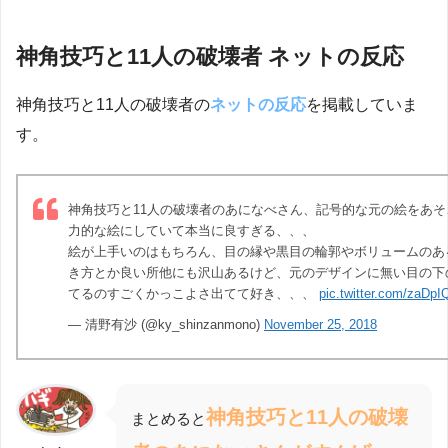
神角技巧と11人の破壊者 ネットの反応
神角技巧と11人の破壊者の
ネットの反応
を掲載していま
す。
神角技巧と11人の破壊者のあになべさん、記号的な元の絵をあそ
力的な絵にしていて本当に良すぎる、、、
絵が上手いのはもちろん、目の縁や黒目の輪郭やボリュームのあ
き方とか良い所他にも沢山あるけど、元のデザインに無い目の下
てるのすごくかっこよさ出てて好き、、、
pic.twitter.com/zaDp
— 清野有沙 (@ky_shinzanmono)
November 25, 2018
神角技巧と11人の破壊
まとめると