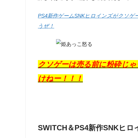
PS4新作ゲームSNKヒロインズがクソ
うぜ！
クソゲーは売る前に粉砕じゃ
けねー！！！
SWITCH＆PS4新作SNK