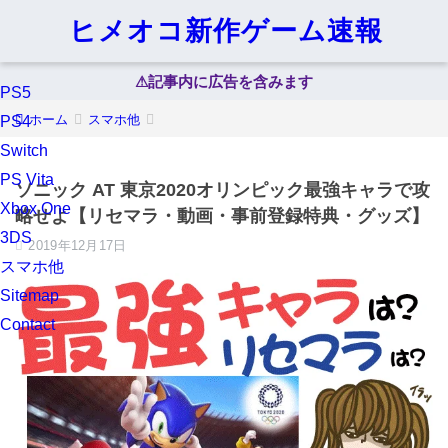
ヒメオコ新作ゲーム速報
⚠︎記事内に広告を含みます
PS5
ホーム
スマホ他
PS4
Switch
PS Vita
ソニック AT 東京2020オリンピック最強キャラで攻
Xbox One
略せよ【リセマラ・動画・事前登録特典・グッズ】
3DS
2019年12月17日
スマホ他
Sitemap
Contact