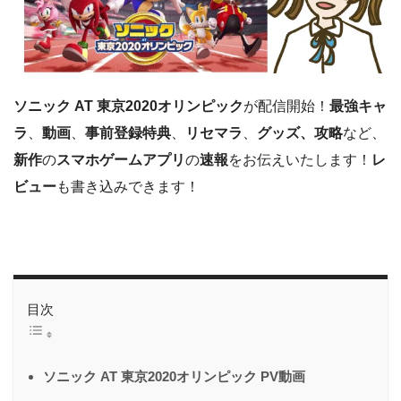
ソニック AT 東京2020オリンピック
が配信開始！
最強キャ
ラ
、
動画
、
事前登録特典
、
リセマラ
、
グッズ、攻略
など、
新作
の
スマホゲームアプリ
の
速報
をお伝えいたします！
レ
ビュー
も書き込みできます！
目次
ソニック AT 東京2020オリンピック PV動画