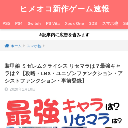
ヒメオコ新作ゲーム速報
PS5
PS4
Switch
PS Vita
Xbox One
3DS
スマホ他
Si
⚠︎記事内に広告を含みます
ホーム
スマホ他
装甲娘 ミゼレムクライシス リセマラは？最強キャ
ラは？【攻略・LBX・ユニゾンファンクション・ア
シストファンクション・事前登録】
2020年1月10日