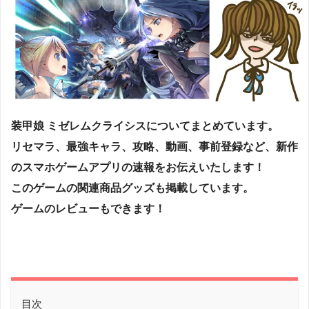
装甲娘 ミゼレムクライシスについてまとめています。
リセマラ
、
最強キャラ
、
攻略
、
動画
、
事前登録
など、
新作
の
スマホゲームアプリ
の
速報
をお伝えいたします！
このゲームの関連商品グッズも掲載しています。
ゲームの
レビュー
もできます！
目次