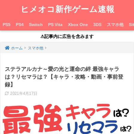
ヒメオコ新作ゲーム速報
PS5
PS4
Switch
PS Vita
Xbox One
3DS
スマホ他
Si
⚠︎記事内に広告を含みます
ホーム
スマホ他
ステラアルカナ～愛の光と運命の絆 最強キャラ
は？リセマラは？【キャラ・攻略・動画・事前登
録】
2021年4月17日