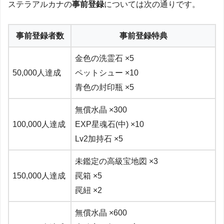
ステラアルカナの
事前登録
については次の通りです。
事前登録者数
事前登録特典
金色の洗霊石 ×5
50,000人達成
ペットシュー ×10
青色の封印瓶 ×5
無償水晶 ×300
100,000人達成
EXP星魂石(中) ×10
Lv2加持石 ×5
未鑑定の高級宝地図 ×3
150,000人達成
罠箱 ×5
罠紐 ×2
無償水晶 ×600