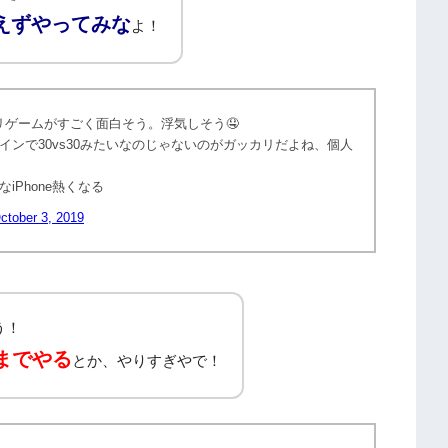
えずやってみな
よ！
プリゲームがすごく面白そう。浮気しそう🤤
ンで30vs30みたいなのじゃないのがガッカリだよね、個人
Phone熱くなる
ctober 3, 2019
う！
るまでやる
とか、やりすぎやで！