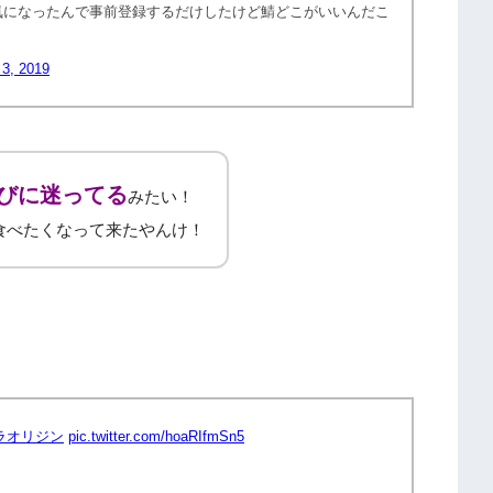
気になったんで事前登録するだけしたけど鯖どこがいいんだこ
 3, 2019
びに迷ってる
みたい！
食べたくなって来たやんけ！
ラオリジン
pic.twitter.com/hoaRIfmSn5