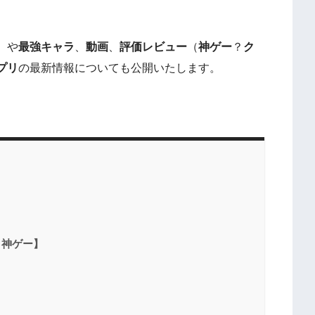
）や
最強キャラ
、
動画
、
評価レビュー
（
神ゲー
？
ク
プリ
の最新情報についても公開いたします。
・神ゲー】