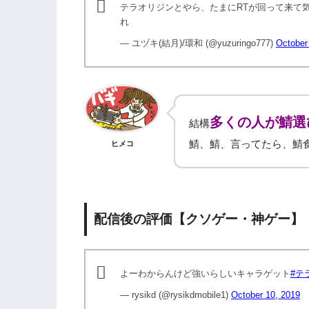
テラオリジンとやら、たまにRTが回って来て
れ
— ユヅキ(結月)/環和 (@yuzuringo777)
October
多くの人が鯖選
結構
鯖、鯖、言ってたら、鯖
ヒメコ
配信後の評価【クソゲー・神ゲー】
よーわからんけど強いらしいキャラゲット
#テ
— rysikd (@rysikdmobile1)
October 10, 2019