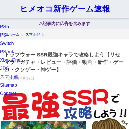
ヒメオコ新作ゲーム速報
⚠︎記事内に広告を含みます
PS5
ホーム
スマホ他
PS4
Switch
PS Vita
トップウォー SSR最強キャラで攻略しよう【リセ
Xbox One
マラ・ガチャ・レビュー・評価・動画・新作・ゲー
3DS
ム・クソゲー・神ゲー】
スマホ他
2021年4月12日
Sitemap
Contact