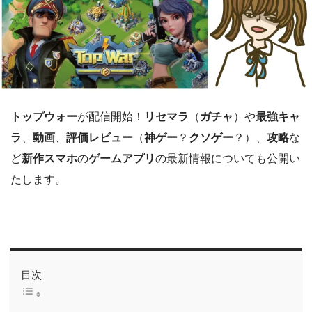
トップウォー
が配信開始！
リセマラ
（
ガチャ
）や
最強キャ
ラ
、
動画
、
評価レビュー
（
神ゲー
？
クソゲー
？）、
攻略
な
ど
新作スマホ
の
ゲームアプリ
の最新情報についても公開い
たします。
目次