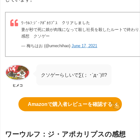
ﾜｰｳﾙﾌ:ｼﾞ･ｱﾎﾟｶﾘﾌﾟｽ クリアしました
妻が秒で死に娘が肉塊になって殺し社長を殺したルートで終わり
感想 クソゲー
— 梅ちはお (@umechihao)
June 17, 2021
クソゲーらしいで∑(； ･`д･´)!!?
ヒメコ
Amazonで購入者レビューを確認する
ワーウルフ：ジ・アポカリプスの感想