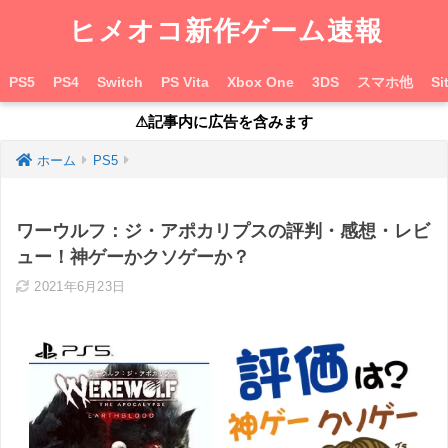
ヒメオコ新作ゲーム速報
PS5
PS4
Switch
PS Vita
Xbox One
3DS
スマホ他
Si
⚠︎記事内に広告を含みます
ホーム
PS5
ワーウルフ：ジ・アポカリプスの評判・感想・レビ
ュー！神ゲーかクソゲーか？
2021年6月23日