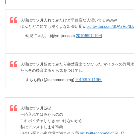
人狼はウソ月入れてみたけど早速変な人湧いてるwwww
ほんとどこにでも湧くよな出会い厨w
pic.twitter.com/8QAzRpNB
— 幼児てゃん。 (@yo_jinogap)
2019年9月19日
人狼はウソ月始めてみたら突然音出てびびった マイクへの許可
たらその後音出るから気をつけてね
— すもも飴 (@sumomomgmg)
2019年9月19日
人狼はウソ月🐺🌙
一応入れてはみたものの
これボイチャしなきゃいけないから
私はアンストします👋👼
出会い厨とか声自慢で溢れそう🙄
pic.twitter.com/9ficfjRLH7