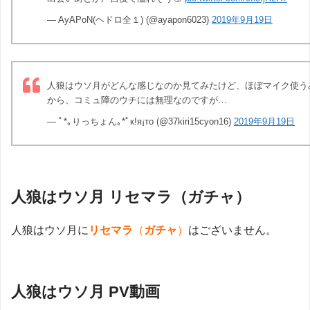
— AyAPoN(ヘドロ全１) (@ayapon6023)
2019年9月19日
人狼はウソ月がどんな感じなのか見てみたけど、ほぼマイク使う
から、コミュ障のウチには無理なのですが…
— ﾟ*｡りっちょん｡*ﾟк!я¡то (@37kiri15cyon16)
2019年9月19日
人狼はウソ月 リセマラ（ガチャ）
人狼はウソ月に
リセマラ
（
ガチャ
）
はございません。
人狼はウソ月 PV動画