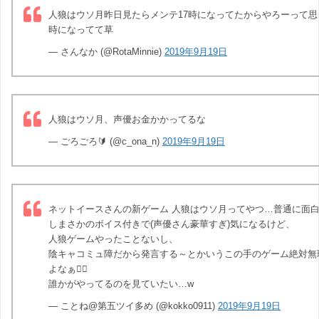
人狼はウソ月昨日見たらメンテ17時になってたからやろーって思
時になってて草
— さんなか (@RotaMinnie)
2019年9月19日
人狼はウソ月、声優お金かかってるな
— ごろごろ🔰 (@c_ona_n)
2019年9月19日
ネットイースさんの新ゲーム 人狼はウソ月ってやつ…普通に面
しまさかのボイス付きで(声優さん豪華すぎ)気になるけど、
人狼ゲームやったことないし、
陰キャコミュ障だから発言する～とかいうこの手のゲーム絶対無
よなぁ🤦‍♀️
誰かがやってるのを見ていたい…w
— ことね@第五ツイ多め (@kokko0911)
2019年9月19日