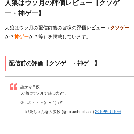
人狼はウソ月の評価レビュー【クソゲ
ー・神ゲー】
人狼はウソ月の配信前後の皆様の
評価レビュー
（
クソゲー
か？
神ゲー
か？等）を掲載しています。
配信前の評価【クソゲー・神ゲー】
誰か今日夜
人狼はウソ月で遊ぼ🥺💕*。
楽しみ～～～(∩´∀｀)∩💕
— 即死ちゃん@人狼殺 (@sokushi_chan_)
2019年9月19日