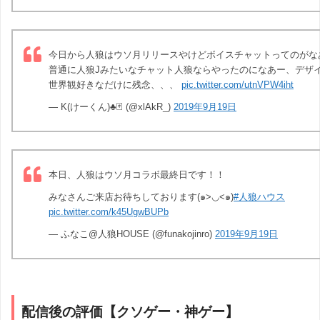
今日から人狼はウソ月リリースやけどボイスチャットってのがなあ
普通に人狼Jみたいなチャット人狼ならやったのになあー、デザ
世界観好きなだけに残念、、、
pic.twitter.com/utnVPW4iht
— K(けーくん)♣️🃏 (@xlAkR_)
2019年9月19日
本日、人狼はウソ月コラボ最終日です！！
みなさんご来店お待ちしております(๑>◡<๑)
#人狼ハウス
pic.twitter.com/k45UgwBUPb
— ふなこ@人狼HOUSE (@funakojinro)
2019年9月19日
配信後の評価【クソゲー・神ゲー】