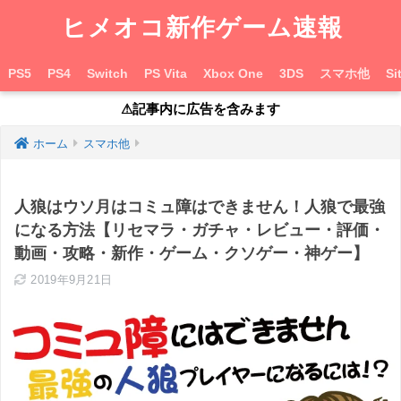
ヒメオコ新作ゲーム速報
PS5
PS4
Switch
PS Vita
Xbox One
3DS
スマホ他
Si
⚠︎記事内に広告を含みます
ホーム
スマホ他
人狼はウソ月はコミュ障はできません！人狼で最強
になる方法【リセマラ・ガチャ・レビュー・評価・
動画・攻略・新作・ゲーム・クソゲー・神ゲー】
2019年9月21日