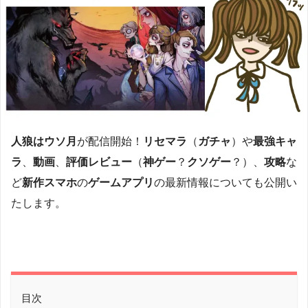
人狼はウソ月
が配信開始！
リセマラ
（
ガチャ
）や
最強キャ
ラ
、
動画
、
評価レビュー
（
神ゲー
？
クソゲー
？）、
攻略
な
ど
新作スマホ
の
ゲームアプリ
の最新情報についても公開い
たします。
目次