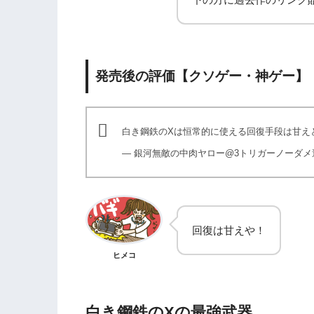
発売後の評価【クソゲー・神ゲー】
白き鋼鉄のXは恒常的に使える回復手段は甘え
— 銀河無敵の中肉ヤロー@3トリガーノーダメ達成/X
回復は甘えや！
ヒメコ
白き鋼鉄のXの最強武器