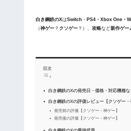
白き鋼鉄のX
は
Switch
・
PS4・Xbox One・W
（
神ゲー
？
クソゲー
？）、
攻略
など
新作
ゲー
目次
白き鋼鉄のXの発売日・価格・対応機種な
白き鋼鉄のXの評価レビュー【クソゲー・
発売前の評価【クソゲー・神ゲー】
発売後の評価【クソゲー・神ゲー】
白き鋼鉄のXの最強武器