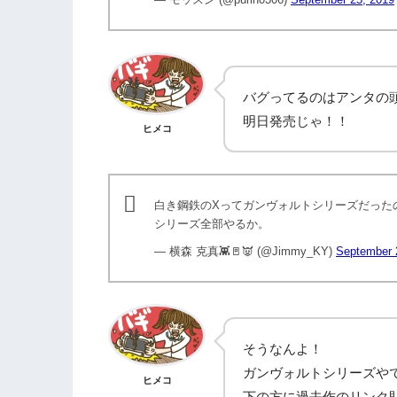
バグってるのはアンタの
明日発売じゃ！！
ヒメコ
白き鋼鉄のXってガンヴォルトシリーズだった
シリーズ全部やるか。
— 横森 克真👾🚪👿 (@Jimmy_KY)
September 
そうなんよ！
ガンヴォルトシリーズや
ヒメコ
下の方に過去作のリンク