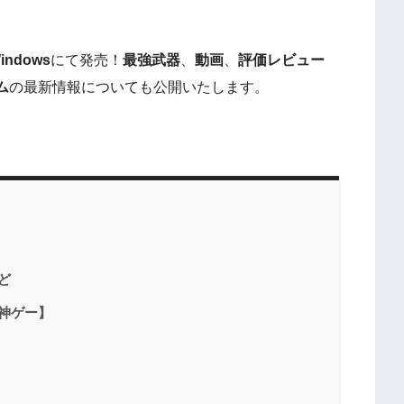
indows
にて発売！
最強武器
、
動画
、
評価レビュー
ム
の最新情報についても公開いたします。
ど
神ゲー】