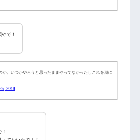
頭やで！
のか。いつかやろうと思ったままやってなかったしこれを期に
25, 2019
で！
貼っておいたで！！