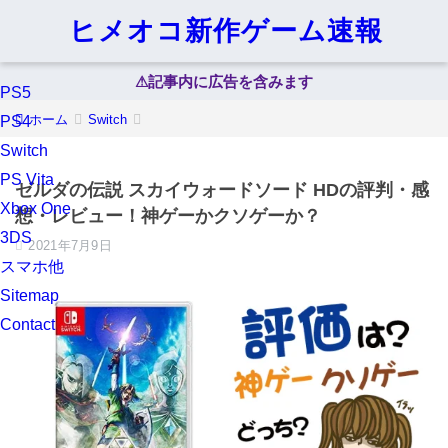
ヒメオコ新作ゲーム速報
⚠︎記事内に広告を含みます
PS5
ホーム
Switch
PS4
Switch
PS Vita
ゼルダの伝説 スカイウォードソード HDの評判・感
Xbox One
想・レビュー！神ゲーかクソゲーか？
3DS
2021年7月9日
スマホ他
Sitemap
Contact