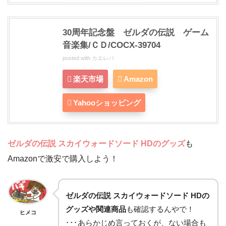
30周年記念盤 ゼルダの伝説 ゲーム
音楽集/ＣＤ/COCX-39704
posted with
カエレバ
楽天市場
Amazon
Yahooショッピング
ゼルダの伝説 スカイウォードソード HD
のグッズ
も
Amazonで激安で購入しよう！
ゼルダの伝説 スカイウォードソード HD
の
グッズや関連商品
も確認するんやで！
ヒメコ
･･･あらかじめ言っておくが、ない場合も