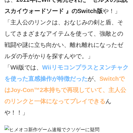
スカイウォードソード
』のSwitch版
や！」
「主人公のリンクは、おなじみの剣と盾、そ
してさまざまなアイテムを使って、強敵との
戦闘や謎に立ち向かい、離れ離れになったゼ
ルダの手がかりを探すんやで。」
「Wii版では、
Wiiリモコンプラスとヌンチャク
を使った直感操作が特徴だった
が、
Switchで
はJoy-Con™2本持ちで再現していて、主人公
のリンクと一体になってプレイできる
ん
や！！」