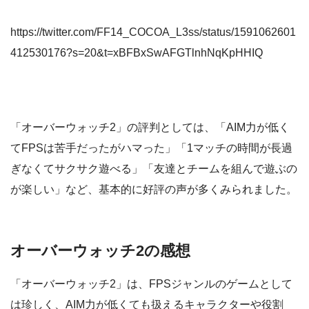
https://twitter.com/FF14_COCOA_L3ss/status/1591062601
412530176?s=20&t=xBFBxSwAFGTlnhNqKpHHIQ
「オーバーウォッチ2」の評判としては、「AIM力が低く
てFPSは苦手だったがハマった」「1マッチの時間が長過
ぎなくてサクサク遊べる」「友達とチームを組んで遊ぶの
が楽しい」など、基本的に好評の声が多くみられました。
オーバーウォッチ2の感想
「オーバーウォッチ2」は、FPSジャンルのゲームとして
は珍しく、AIM力が低くても扱えるキャラクターや役割