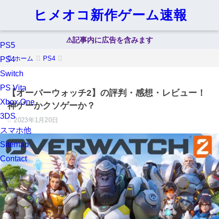
ヒメオコ新作ゲーム速報
⚠︎記事内に広告を含みます
PS5
ホーム
PS4
PS4
Switch
PS Vita
【オーバーウォッチ2】の評判・感想・レビュー！
Xbox One
神ゲーかクソゲーか？
3DS
2023年1月20日
スマホ他
Sitemap
Contact